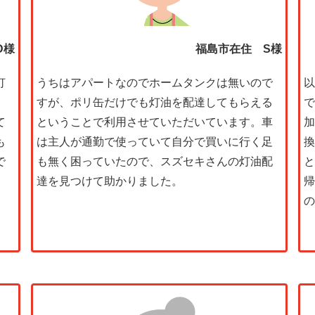
D様
福島市在住 S様
灯
うちはアパートなのでホームタンクは無いので
以
すが、ポリ缶だけでも灯油を配達してもらえる
で
て
ということで利用させていただいています。車
加
も
は主人が通勤で使っていて自分で買いに行く足
換
で
も無く困っていたので、スズセキさんの灯油配
と
達を見つけて助かりました。
帰
の