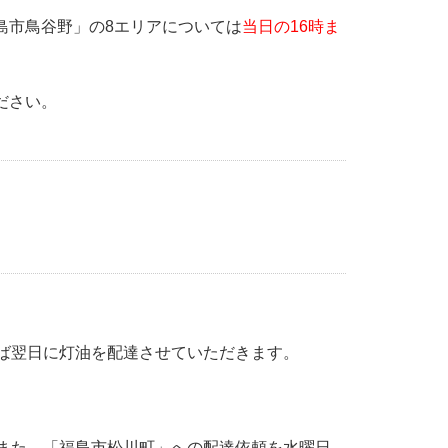
島市鳥谷野」の8エリアについては
当日の16時ま
ださい。
ば翌日に灯油を配達させていただきます。
また、「福島市松川町」への配達依頼を水曜日