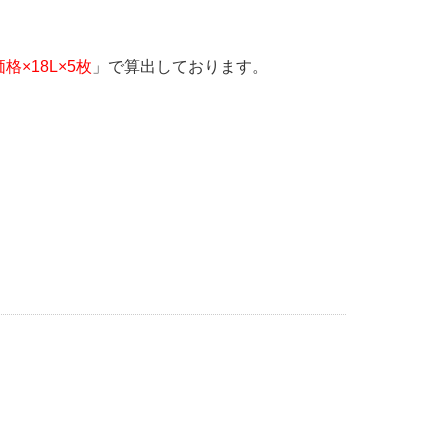
格×18L×5枚
」で算出しております。